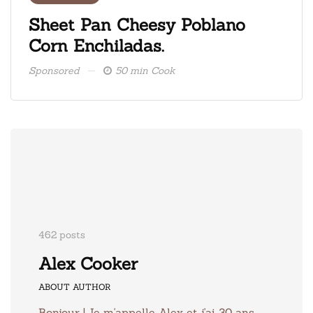
ate
Sheet Pan Cheesy Poblano
Fre
Corn Enchiladas.
ice
Sponsored
50 min Cook
Spons
462 posts
Alex Cooker
ABOUT AUTHOR
Bonjour ! Je m'appelle Alex et j'ai 30 ans.