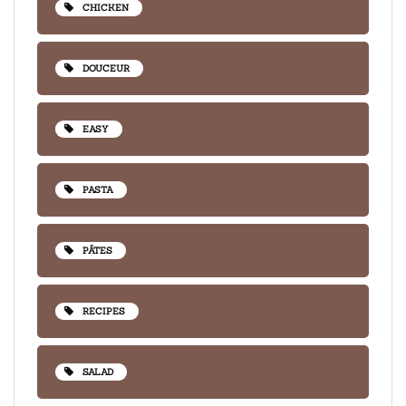
CHICKEN
DOUCEUR
EASY
PASTA
PÂTES
RECIPES
SALAD