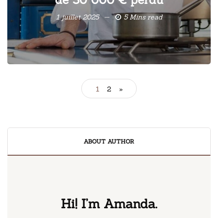
1 juillet 2025
5 Mins read
1
2
»
ABOUT AUTHOR
Hi! I’m Amanda.