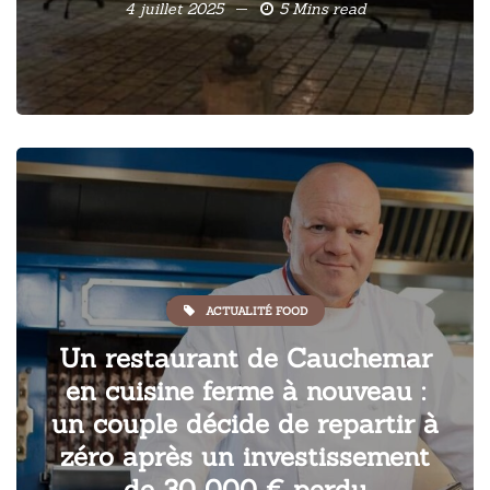
4 juillet 2025
5 Mins read
ACTUALITÉ FOOD
Un restaurant de Cauchemar
en cuisine ferme à nouveau :
un couple décide de repartir à
zéro après un investissement
de 30 000 € perdu