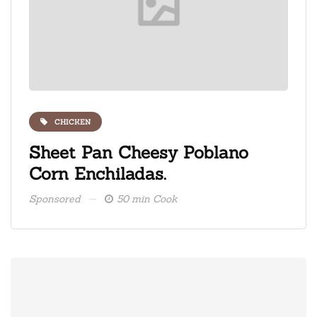
CHICKEN
ate
Sheet Pan Cheesy Poblano
Fre
Corn Enchiladas.
ice
Sponsored
50 min Cook
Spons