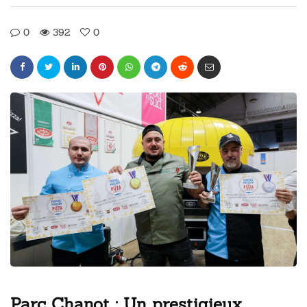
0
392
0
Parc Chanot : Un prestigieux