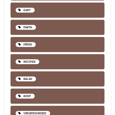
EASY
PASTA
PÂTES
RECIPES
SALAD
SOUP
UNCATEGORIZED