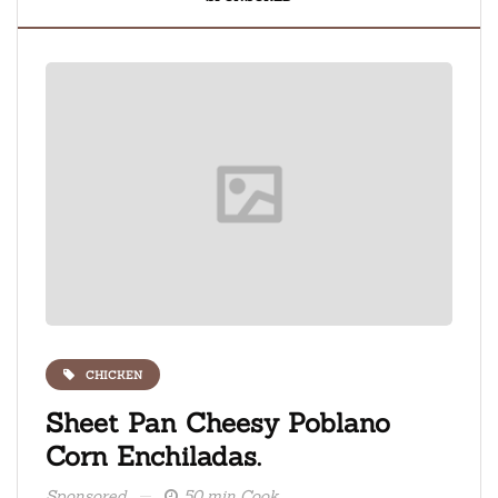
CHICKEN
ate
Sheet Pan Cheesy Poblano
Fre
Corn Enchiladas.
ice
Sponsored
50 min Cook
Spons