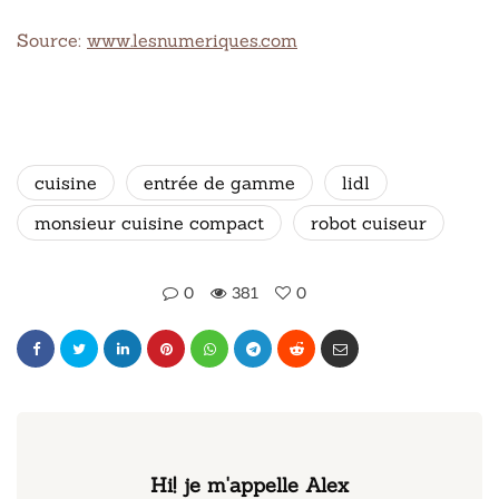
Source:
www.lesnumeriques.com
cuisine
entrée de gamme
lidl
monsieur cuisine compact
robot cuiseur
0
381
0
Hi! je m'appelle Alex