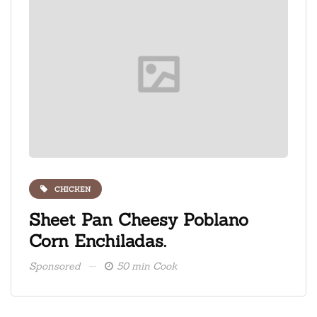
CHICKEN
ate
Sheet Pan Cheesy Poblano
Fre
Corn Enchiladas.
ice
Sponsored
50 min Cook
Spons