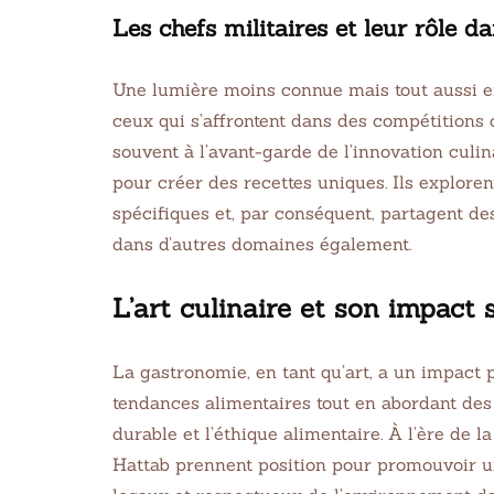
Les chefs militaires et leur rôle da
Une lumière moins connue mais tout aussi eng
ceux qui s’affrontent dans des compétitions cu
souvent à l’avant-garde de l’innovation culin
pour créer des recettes uniques. Ils explore
spécifiques et, par conséquent, partagent d
EASY
CHIC
dans d’autres domaines également.
10 Taco Tuesday
Taiw
L’art culinaire et son impact 
Recipes for You If You
Chic
Love Tacos
1 juin 20
La gastronomie, en tant qu’art, a un impact p
1 juin 2021
32 min Cook
tendances alimentaires tout en abordant des
durable et l’éthique alimentaire. À l’ère de
Hattab prennent position pour promouvoir un