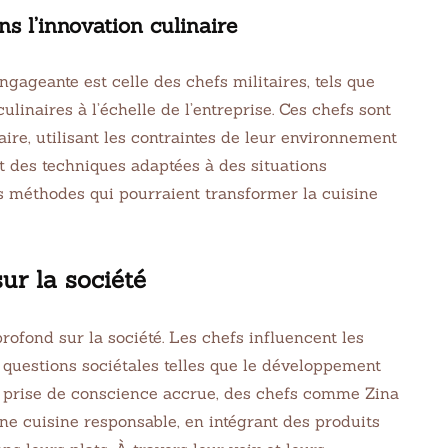
ns l’innovation culinaire
ageante est celle des chefs militaires, tels que
linaires à l’échelle de l’entreprise. Ces chefs sont
aire, utilisant les contraintes de leur environnement
nt des techniques adaptées à des situations
es méthodes qui pourraient transformer la cuisine
KEN
EASY
anese Popcorn
Homemade Oatmeal
sur la société
ken
Chocolate Chip Coo
Crisp Cereal
21
32 min Cook
rofond sur la société. Les chefs influencent les
8 juin 2021
75 min Cook
 questions sociétales telles que le développement
 la prise de conscience accrue, des chefs comme Zina
e cuisine responsable, en intégrant des produits