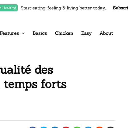
Start eating, feeling & living better today.
Subscr
e Healthy!
Features
Basics
Chicken
Easy
About
ualité des
t temps forts