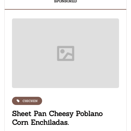
SPONSORED
CHICKEN
ate
Sheet Pan Cheesy Poblano
Fre
Corn Enchiladas.
ice