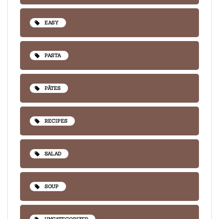
EASY
PASTA
PÂTES
RECIPES
SALAD
SOUP