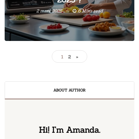
2 mars 2025
6 Mins read
1
2
»
ABOUT AUTHOR
Hi! I’m Amanda.