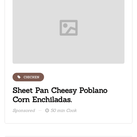
CHICKEN
ate
Sheet Pan Cheesy Poblano
Fre
Corn Enchiladas.
ice
Sponsored
50 min Cook
Spons