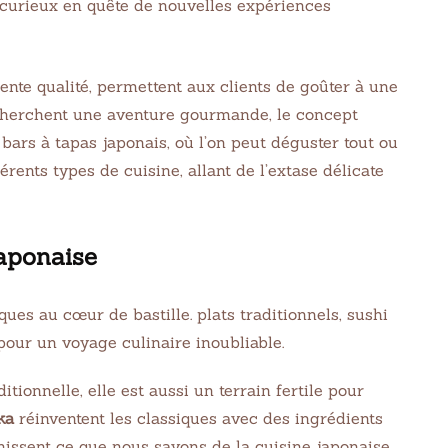
ic curieux en quête de nouvelles expériences
lente qualité, permettent aux clients de goûter à une
i cherchent une aventure gourmande, le concept
bars à tapas japonais, où l’on peut déguster tout ou
rents types de cuisine, allant de l’extase délicate
KEN
EASY
japonaise
anese Popcorn
Homemade Oatmeal
ken
Chocolate Chip Coo
Crisp Cereal
21
32 min Cook
8 juin 2021
75 min Cook
tionnelle, elle est aussi un terrain fertile pour
ka
réinventent les classiques avec des ingrédients
issent ce que nous savons de la cuisine japonaise.