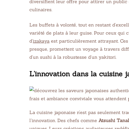
diversifient leur offre pour attirer un publ
culinaires.
Les buffets à volonté, tout en restant d’excel
variété de plats à leur guise. Pour ceux qu
d’
izakaya
est particulièrement attrayant. Ces 
presque, promettent un voyage à travers diffé
d’un sushi à la robustesse d’un yakitori.
EASY
CHIC
L’innovation dans la cuisine 
10 Taco Tuesday
Taiw
Recipes for You If You
Chic
Love Tacos
1 juin 20
1 juin 2021
32 min Cook
La cuisine japonaise n’est pas seulement tradi
l’innovation. Des chefs comme
Atsushi Tana
uniques. Leurs créations audacieuses redéfin