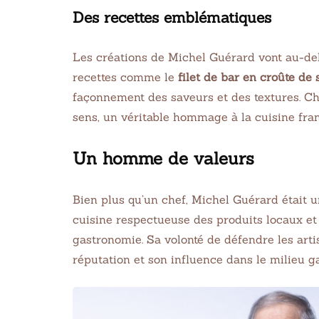
Des recettes emblématiques
Les créations de Michel Guérard vont au-delà
recettes comme le
filet de bar en croûte de 
façonnement des saveurs et des textures. Ch
sens, un véritable hommage à la cuisine fran
Un homme de valeurs
EASY
CHIC
10 Taco Tuesday
Taiw
Bien plus qu’un chef, Michel Guérard était u
Recipes for You If You
Chic
cuisine respectueuse des produits locaux et 
Love Tacos
1 juin 20
gastronomie. Sa volonté de défendre les arti
1 juin 2021
32 min Cook
réputation et son influence dans le milieu 