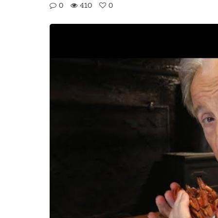
0
410
0