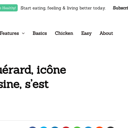
Start eating, feeling & living better today.
Subscr
e Healthy!
Features
Basics
Chicken
Easy
About
érard, icône
ine, s’est