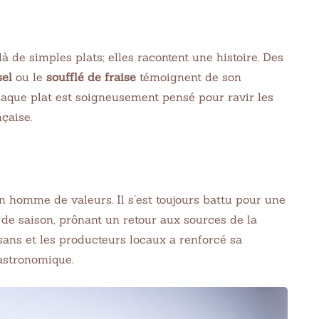
 de simples plats; elles racontent une histoire. Des
sel
ou le
soufflé de fraise
témoignent de son
aque plat est soigneusement pensé pour ravir les
çaise.
KEN
EASY
anese Popcorn
Homemade Oatmeal
n homme de valeurs. Il s’est toujours battu pour une
ken
Chocolate Chip Coo
de saison, prônant un retour aux sources de la
Crisp Cereal
21
32 min Cook
sans et les producteurs locaux a renforcé sa
8 juin 2021
75 min Cook
gastronomique.