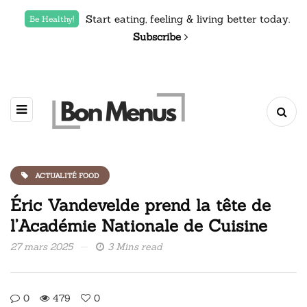
Start eating, feeling & living better today.
Be Healthy!
Subscribe
ACTUALITÉ FOOD
Éric Vandevelde prend la tête de
l’Académie Nationale de Cuisine
27 mars 2025
3 Mins read
0
479
0