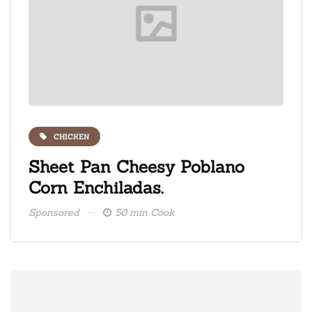
CHICKEN
ate
Sheet Pan Cheesy Poblano
Fre
Corn Enchiladas.
ice
Sponsored
50 min Cook
Spons