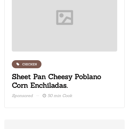
CHICKEN
ate
Sheet Pan Cheesy Poblano
Fre
Corn Enchiladas.
ice
Sponsored
50 min Cook
Spons