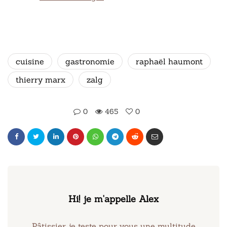
cuisine
gastronomie
raphaël haumont
thierry marx
zalg
0
465
0
Hi! je m'appelle Alex
Pâtissier je teste pour vous une multitude