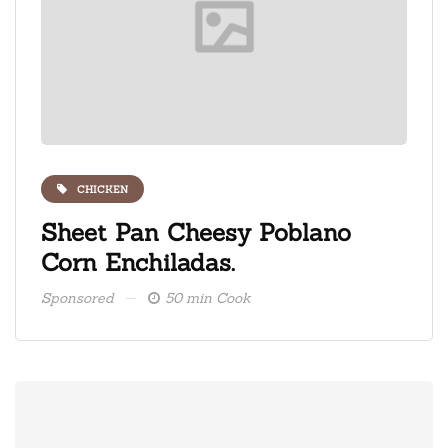
CHICKEN
ate
Sheet Pan Cheesy Poblano
Fre
Corn Enchiladas.
ice
Sponsored
50 min Cook
Spons