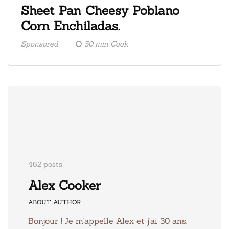
ate
Sheet Pan Cheesy Poblano
Fre
Corn Enchiladas.
ice
Sponsored
50 min Cook
Spons
462 posts
Alex Cooker
ABOUT AUTHOR
Bonjour ! Je m'appelle Alex et j'ai 30 ans.