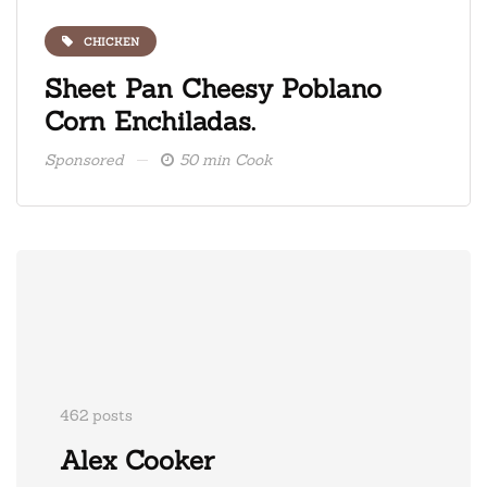
CHICKEN
ate
Sheet Pan Cheesy Poblano
Fre
Corn Enchiladas.
ice
Sponsored
50 min Cook
Spons
462 posts
Alex Cooker