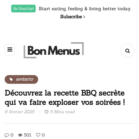
Start eating, feeling & living better today.
Be Healthy!
Subscribe
APPÉRITIF
Découvrez la recette BBQ secrète
qui va faire exploser vos soirées !
6 février 2025
5 Mins read
0
501
0