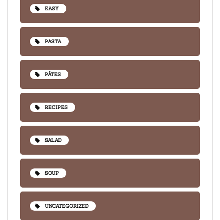
EASY
PASTA
PÂTES
RECIPES
SALAD
SOUP
UNCATEGORIZED