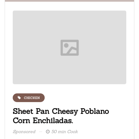
CHICKEN
ate
Sheet Pan Cheesy Poblano
Fre
Corn Enchiladas.
ice
Sponsored
50 min Cook
Spons