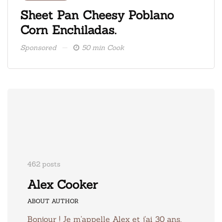
ate
Sheet Pan Cheesy Poblano
Fre
Corn Enchiladas.
ice
Sponsored
50 min Cook
Spons
462 posts
Alex Cooker
ABOUT AUTHOR
Bonjour ! Je m'appelle Alex et j'ai 30 ans.