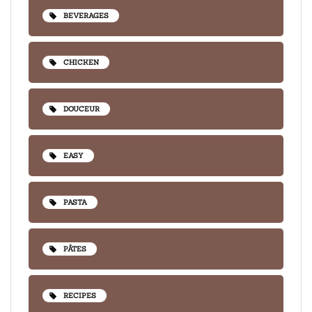
BEVERAGES
CHICKEN
DOUCEUR
EASY
PASTA
PÂTES
RECIPES