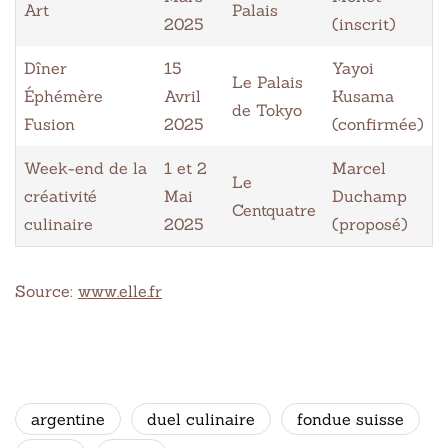
Art
Palais
2025
(inscrit)
Dîner
15
Yayoi
Le Palais
Éphémère
Avril
Kusama
de Tokyo
Fusion
2025
(confirmée)
Week-end de la
1 et 2
Marcel
Le
créativité
Mai
Duchamp
Centquatre
culinaire
2025
(proposé)
Source:
www.elle.fr
argentine
duel culinaire
fondue suisse