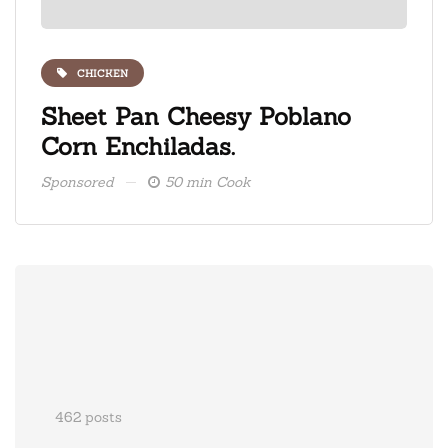
CHICKEN
ate
Sheet Pan Cheesy Poblano
Fre
Corn Enchiladas.
ice
Sponsored
50 min Cook
Spons
462 posts