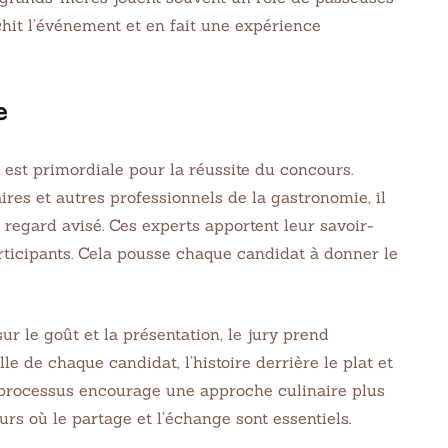
hit l’événement et en fait une expérience
e
est primordiale pour la réussite du concours.
ires et autres professionnels de la gastronomie, il
KEN
EASY
 regard avisé. Ces experts apportent leur savoir-
anese Popcorn
Homemade Oatmeal
participants. Cela pousse chaque candidat à donner le
ken
Chocolate Chip Coo
Crisp Cereal
21
32 min Cook
ur le goût et la présentation, le jury prend
8 juin 2021
75 min Cook
de chaque candidat, l’histoire derrière le plat et
e processus encourage une approche culinaire plus
rs où le partage et l’échange sont essentiels.