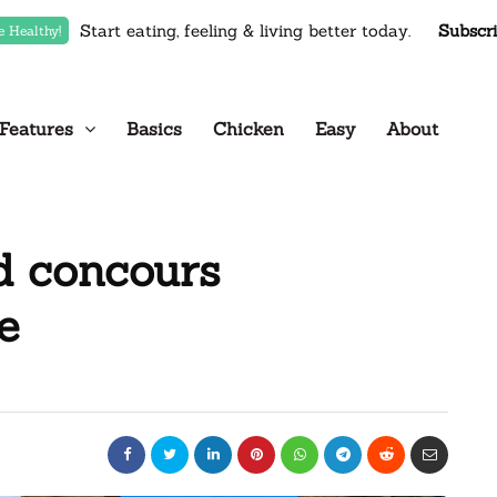
Start eating, feeling & living better today.
Subscr
e Healthy!
Features
Basics
Chicken
Easy
About
d concours
e