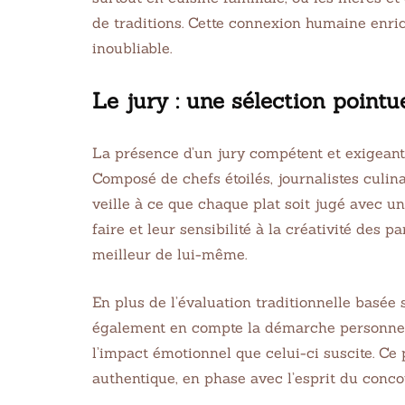
de traditions. Cette connexion humaine enric
inoubliable.
Le jury : une sélection pointu
La présence d’un jury compétent et exigeant 
Composé de chefs étoilés, journalistes culina
EASY
CHIC
veille à ce que chaque plat soit jugé avec un
10 Taco Tuesday
Taiw
faire et leur sensibilité à la créativité des 
meilleur de lui-même.
Recipes for You If You
Chic
Love Tacos
1 juin 20
En plus de l’évaluation traditionnelle basée s
1 juin 2021
32 min Cook
également en compte la démarche personnelle 
l’impact émotionnel que celui-ci suscite. C
authentique, en phase avec l’esprit du concou