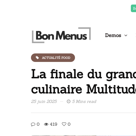
B
Demos
ACTUALITÉ FOOD
La finale du gran
culinaire Multitud
25 juin 2025
5 Mins read
0
419
0