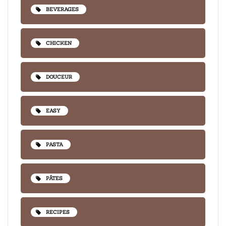
BEVERAGES
CHICKEN
DOUCEUR
EASY
PASTA
PÂTES
RECIPES