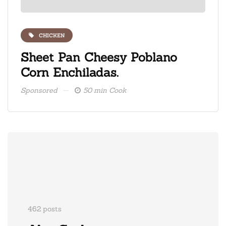
CHICKEN
ate
Sheet Pan Cheesy Poblano
Fre
Corn Enchiladas.
ice
Sponsored
50 min Cook
Spons
462 posts