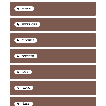
BASICS
BEVERAGES
CHICKEN
DOUCEUR
EASY
PASTA
PÂTES