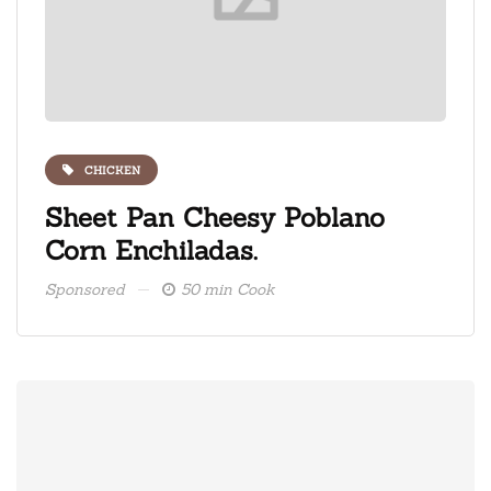
CHICKEN
ate
Sheet Pan Cheesy Poblano
Fre
Corn Enchiladas.
ice
Sponsored
50 min Cook
Spons