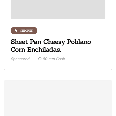
CHICKEN
ate
Sheet Pan Cheesy Poblano
Fre
Corn Enchiladas.
ice
Sponsored
50 min Cook
Spons