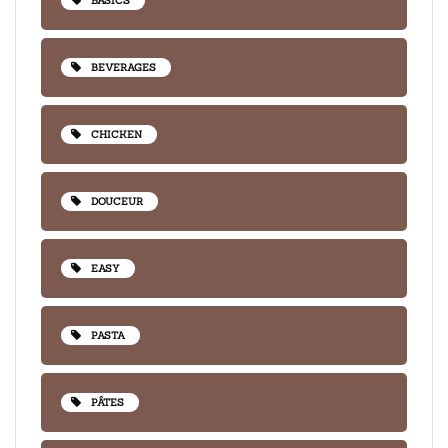
BASICS
BEVERAGES
CHICKEN
DOUCEUR
EASY
PASTA
PÂTES