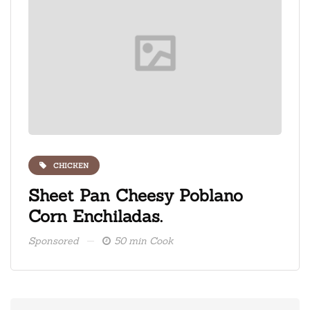
CHICKEN
ate
Sheet Pan Cheesy Poblano
Fre
Corn Enchiladas.
ice
Sponsored
50 min Cook
Spons