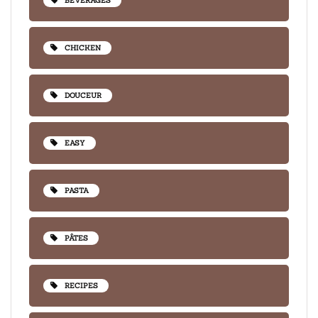
BEVERAGES
CHICKEN
DOUCEUR
EASY
PASTA
PÂTES
RECIPES