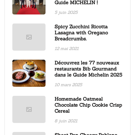
Guide MICHELIN !
5 juin 2025
Spicy Zucchini Ricotta
Lasagna with Oregano
Breadcrumbs.
12 mai 2021
Découvrez les 77 nouveaux
restaurants Bib Gourmand
dans le Guide Michelin 2025
10 mars 2025
Homemade Oatmeal
Chocolate Chip Cookie Crisp
Cereal
8 juin 2021
Sheet Pan Cheesy Poblano