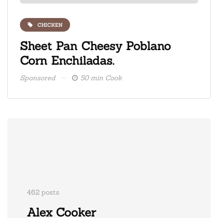
CHICKEN
ate
Sheet Pan Cheesy Poblano
Fre
Corn Enchiladas.
ice
Sponsored
50 min Cook
Spons
462 posts
Alex Cooker