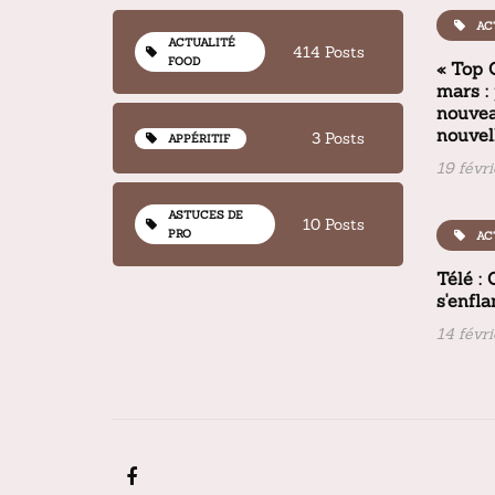
AC
ACTUALITÉ
414 Posts
FOOD
« Top 
mars :
nouvea
nouvel
3 Posts
APPÉRITIF
19 févr
ASTUCES DE
10 Posts
PRO
AC
Télé :
s'enfl
14 févr