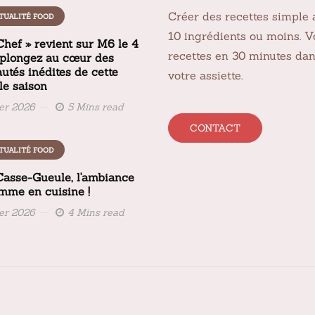
Créer des recettes simple 
TUALITÉ FOOD
10 ingrédients ou moins. V
Chef » revient sur M6 le 4
recettes en 30 minutes da
 plongez au cœur des
utés inédites de cette
votre assiette.
le saison
ier 2026
5 Mins read
CONTACT
TUALITÉ FOOD
 Casse-Gueule, l'ambiance
amme en cuisine !
ier 2026
4 Mins read