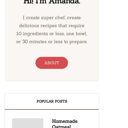
Hi! I’m Amanda.
I create super chef, create
delicious recipes that require
10 ingredients or less, one bowl,
or 30 minutes or less to prepare.
ABOUT
POPULAR POSTS
Homemade
Oatmeal