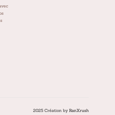
avec
os
ns
2025 Création by
RanXrush