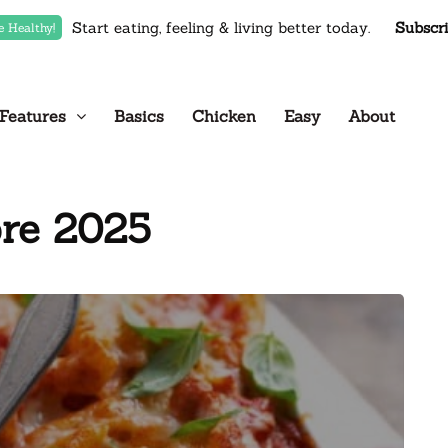
Start eating, feeling & living better today.
Subscr
e Healthy!
Features
Basics
Chicken
Easy
About
re 2025