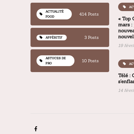
AC
ACTUALITÉ
414 Posts
FOOD
« Top 
mars :
nouvea
nouvel
3 Posts
APPÉRITIF
19 févr
ASTUCES DE
10 Posts
PRO
AC
Télé :
s'enfl
14 févr