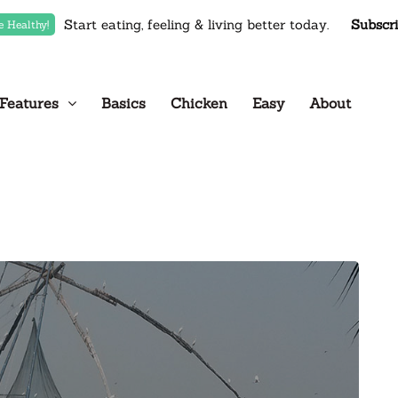
Start eating, feeling & living better today.
Subscr
e Healthy!
Features
Basics
Chicken
Easy
About