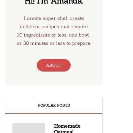
Hi! I’m Amanda.
I create super chef, create
delicious recipes that require
10 ingredients or less, one bowl,
or 30 minutes or less to prepare.
ABOUT
POPULAR POSTS
Homemade
Oatmeal