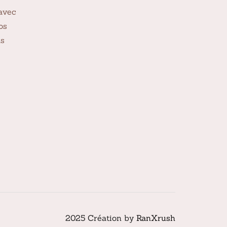
avec
os
ns
2025 Création by
RanXrush