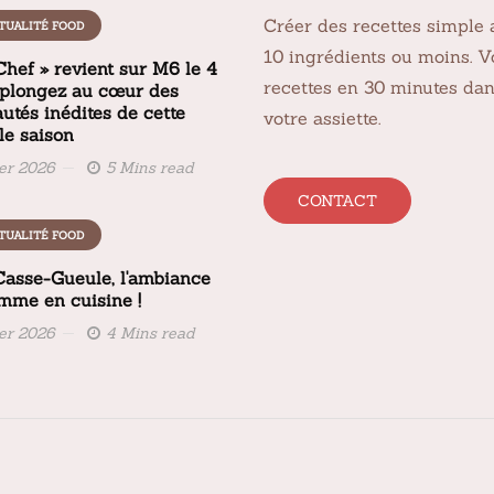
Créer des recettes simple 
TUALITÉ FOOD
10 ingrédients ou moins. V
Chef » revient sur M6 le 4
recettes en 30 minutes da
 plongez au cœur des
utés inédites de cette
votre assiette.
le saison
ier 2026
5 Mins read
CONTACT
TUALITÉ FOOD
 Casse-Gueule, l'ambiance
amme en cuisine !
ier 2026
4 Mins read