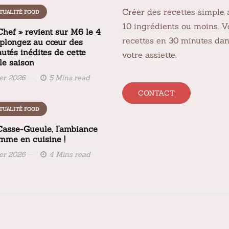
Créer des recettes simple 
TUALITÉ FOOD
10 ingrédients ou moins. V
Chef » revient sur M6 le 4
recettes en 30 minutes da
 plongez au cœur des
utés inédites de cette
votre assiette.
le saison
ier 2026
5 Mins read
CONTACT
TUALITÉ FOOD
 Casse-Gueule, l'ambiance
amme en cuisine !
ier 2026
4 Mins read