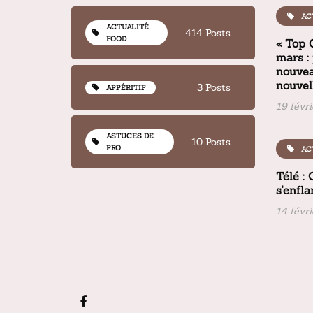
AC
ACTUALITÉ
414 Posts
FOOD
« Top 
mars :
nouvea
nouvel
3 Posts
APPÉRITIF
19 févr
ASTUCES DE
10 Posts
PRO
AC
Télé :
s'enfl
14 févr