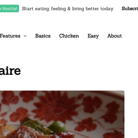
Start eating, feeling & living better today.
Subscr
e Healthy!
Features
Basics
Chicken
Easy
About
aire