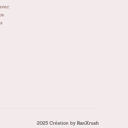
avec
os
ns
2025 Création by
RanXrush