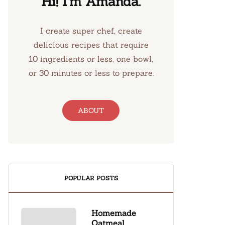
Hi! I’m Amanda.
I create super chef, create
delicious recipes that require
10 ingredients or less, one bowl,
or 30 minutes or less to prepare.
ABOUT
POPULAR POSTS
Homemade
Oatmeal