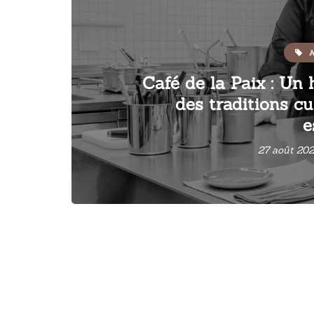
A
Café de la Paix : Un
des traditions cu
e
27 août 20