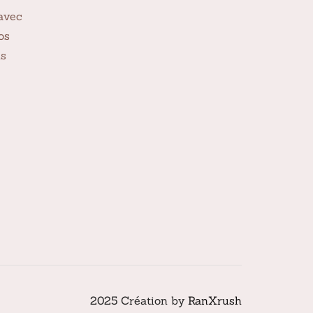
avec
os
ns
2025 Création by
RanXrush