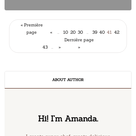
« Première
page
«
...
10
20
30
...
39
40
41
42
Dernière page
43
...
»
»
ABOUT AUTHOR
Hi! I’m Amanda.