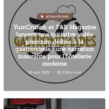
ACTUALITÉ FOOD
YumCrunch et F&B Magazine
lancent une initiative vidéo
premium dédiée à la
gastronomie : une narration
innovante pour l'hôtellerie
moderne
22 août 2025
6 Mins read