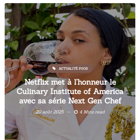
ACTUALITÉ FOOD
Netflix met à l'honneur le
Culinary Institute of America
avec sa série Next Gen Chef
20 août 2025
4 Mins read