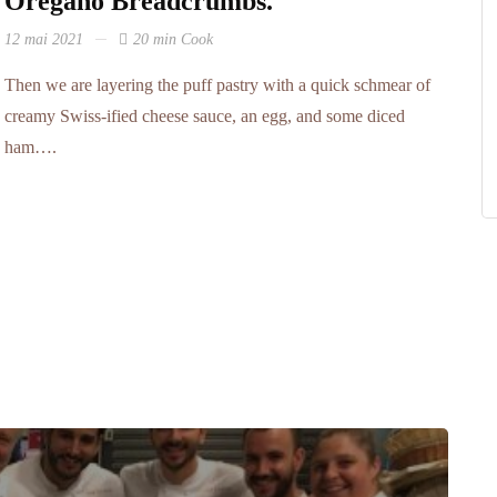
Oregano Breadcrumbs.
12 mai 2021
20 min Cook
Then we are layering the puff pastry with a quick schmear of
creamy Swiss-ified cheese sauce, an egg, and some diced
ham….