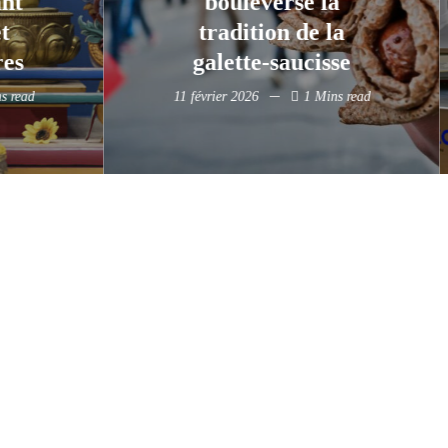
a
un pas vers
la
l'innovation
sse
culinaire
ns read
6 février 2026
5 Mins read