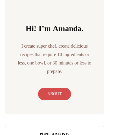
Hi! I’m Amanda.
I create super chef, create delicious
recipes that require 10 ingredients or
less, one bowl, or 30 minutes or less to
prepare.
ABOUT
POPULAR POSTS