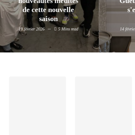
Gueule, l'ambiance
end
s'enflamme en
ch
cuisine !
tal
14 février 2026
4 Mins read
13 févr