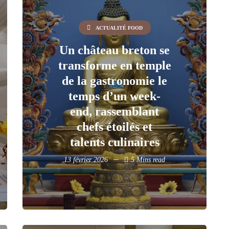
ACTUALITÉ FOOD
Un château breton se
transforme en temple
de la gastronomie le
temps d’un week-
end, rassemblant
chefs étoilés et
talents culinaires
13 février 2026
5 Mins read