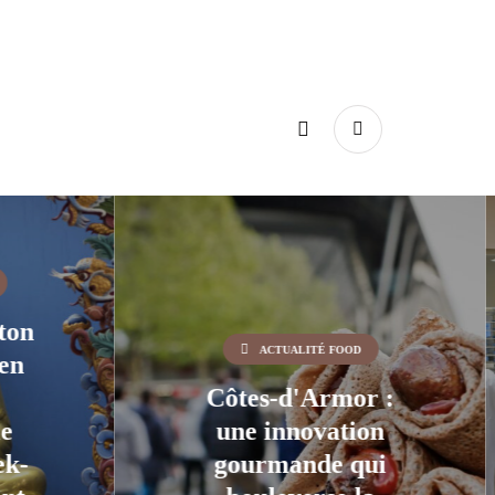
ACTUALITÉ FOOD
r :
Lancement officiel
on
de la nouvelle
ui
Cuisine centrale :