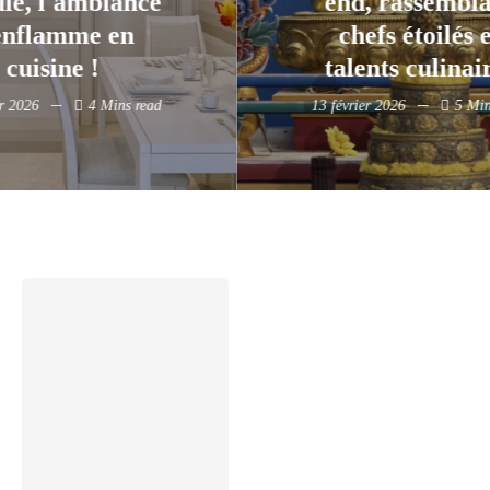
, rassemblant
bouleverse l
efs étoilés et
tradition de 
ents culinaires
galette-sauci
ier 2026
5 Mins read
11 février 2026
1 Mi