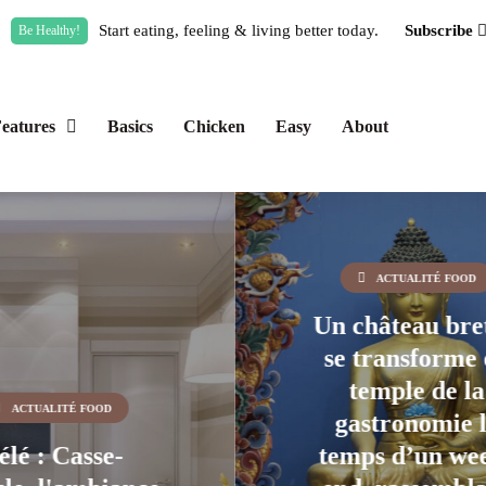
Start eating, feeling & living better today.
Subscribe
Be Healthy!
eatures
Basics
Chicken
Easy
About
ACTUALITÉ FOOD
château breton
ACTUALITÉ FOOD
 transforme en
temple de la
Côtes-d'Armo
astronomie le
une innovati
ps d’un week-
gourmande q