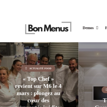
Demos
F
Un 
se
ACTUALITÉ FOOD
g
Télé : Casse-
tem